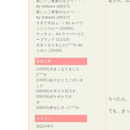
皆さん、お
新しいご家族のもとへ・・・
by Indians (09/17)
新しいご家族のもとへ・・・
by Indians (09/17)
５月ですねぇ－♪
by ルイヴ
ィトンコピー (03/04)
ティナぷ－
by スーパーコピ
ーブランド (11/13)
大きくなりました(*^^)v
by
リボン (10/03)
新着記事
(10/02)
大きくなりました
(*^^)v
(10/01)
ありがとうございま
した
パ－シ
(09/30)
９月３０日です。
(09/24)
ボケボケです
らったん、
が・・・
(09/22)
幸せにネっ(*^^)v
でも、きっ
カテゴリ
日記
(467)