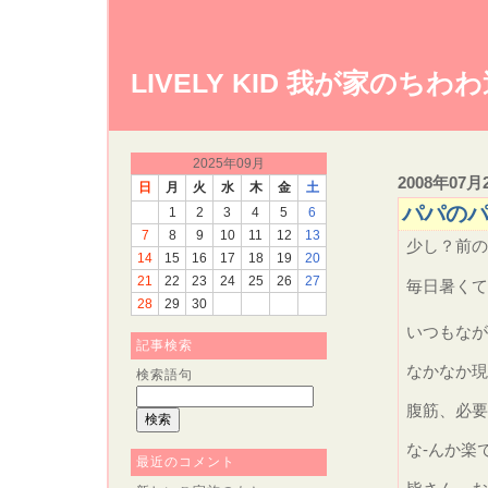
LIVELY KID 我が家のちわ
2025年09月
2008年07月
日
月
火
水
木
金
土
パパの
1
2
3
4
5
6
7
8
9
10
11
12
13
少し？前の
14
15
16
17
18
19
20
21
22
23
24
25
26
27
毎日暑くて
28
29
30
いつもなが
記事検索
なかなか現
検索語句
腹筋、必要
な-んか楽
最近のコメント