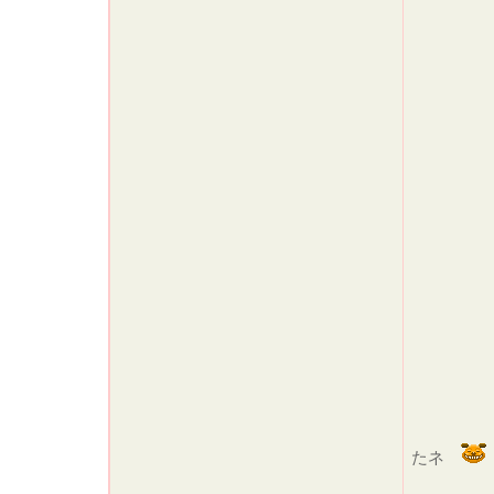
チャ
たネ