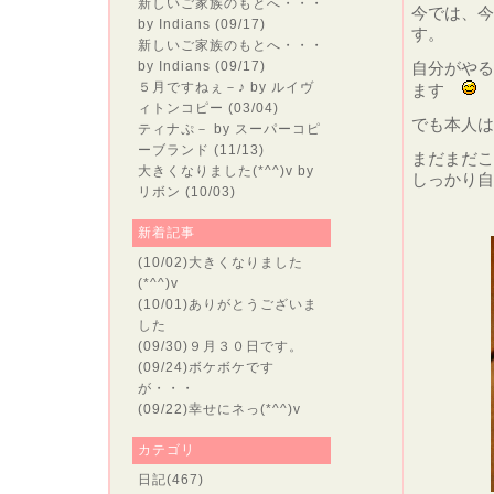
新しいご家族のもとへ・・・
今では、今
by Indians (09/17)
す。
新しいご家族のもとへ・・・
by Indians (09/17)
自分がやる
５月ですねぇ－♪
by ルイヴ
ます
ィトンコピー (03/04)
でも本人は
ティナぷ－
by スーパーコピ
ーブランド (11/13)
まだまだこ
大きくなりました(*^^)v
by
しっかり自
リボン (10/03)
新着記事
(10/02)
大きくなりました
(*^^)v
(10/01)
ありがとうございま
した
(09/30)
９月３０日です。
(09/24)
ボケボケです
が・・・
(09/22)
幸せにネっ(*^^)v
カテゴリ
日記
(467)