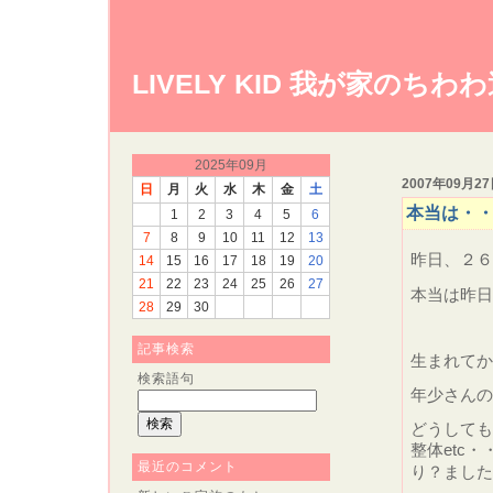
LIVELY KID 我が家のちわ
2025年09月
2007年09月2
日
月
火
水
木
金
土
本当は・
1
2
3
4
5
6
7
8
9
10
11
12
13
昨日、２
14
15
16
17
18
19
20
21
22
23
24
25
26
27
本当は昨
28
29
30
記事検索
生まれてか
検索語句
年少さんの
どうしても
整体etc
最近のコメント
り？まし