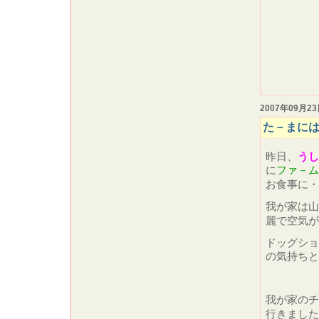
2007年09月2
た－まには
昨日、
うし
に
ファ－ム
お食事に・
我が家は山
麗で空気
ドッグショ
の気持ちと
我が家のチ
行きまし