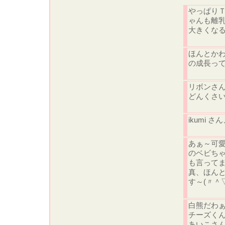
やっぱり
ゃんも離
大きくな
ほんとかわ
の成長って早
リボンさん
どんくさ
ikumi
あぁ～可愛
のベビちゃ
も言って
真、ほん
す～(〃＾
白熊だわ
チーズく
あいこさ