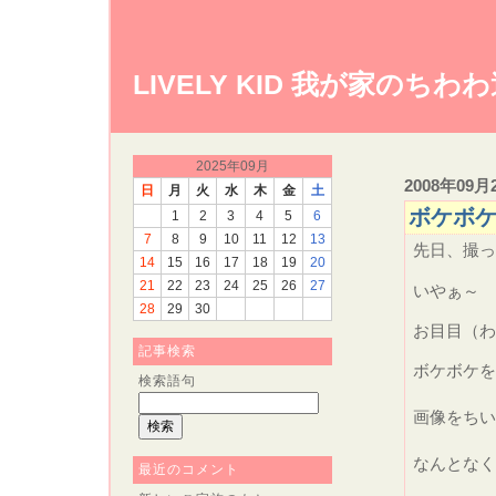
LIVELY KID 我が家のちわ
2025年09月
2008年09月
日
月
火
水
木
金
土
ボケボ
1
2
3
4
5
6
7
8
9
10
11
12
13
先日、撮っ
14
15
16
17
18
19
20
21
22
23
24
25
26
27
いやぁ～
28
29
30
お目目（わ
記事検索
ボケボケを
検索語句
画像をち
なんとなく
最近のコメント