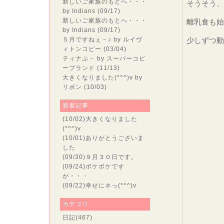
新しいご家族のもとへ・・・
そうそう、
by Indians (09/17)
新しいご家族のもとへ・・・
離乳食も始
by Indians (09/17)
５月ですねぇ－♪
by ルイヴ
少しずつ
ィトンコピー (03/04)
ティナぷ－
by スーパーコピ
ーブランド (11/13)
大きくなりました(*^^)v
by
リボン (10/03)
新着記事
(10/02)
大きくなりました
(*^^)v
(10/01)
ありがとうございま
した
(09/30)
９月３０日です。
(09/24)
ボケボケです
が・・・
(09/22)
幸せにネっ(*^^)v
カテゴリ
日記
(467)