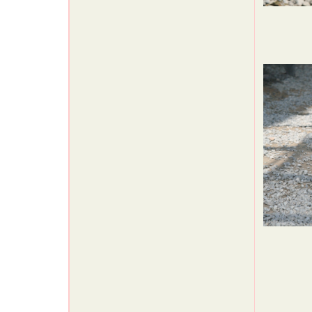
ドゥ
おっ、