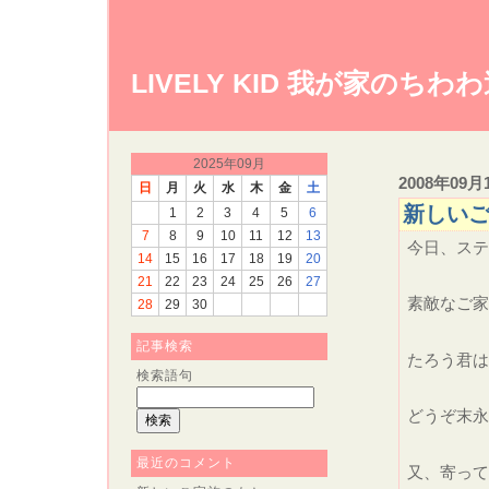
LIVELY KID 我が家のちわ
2025年09月
2008年09月
日
月
火
水
木
金
土
新しい
1
2
3
4
5
6
7
8
9
10
11
12
13
今日、ステ
14
15
16
17
18
19
20
21
22
23
24
25
26
27
素敵なご家
28
29
30
記事検索
たろう君は
検索語句
どうぞ末永
最近のコメント
又、寄っ