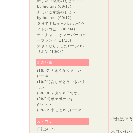
新しいご家族のもとへ・・・
by Indians (09/17)
新しいご家族のもとへ・・・
by Indians (09/17)
５月ですねぇ－♪
by ルイヴ
ィトンコピー (03/04)
ティナぷ－
by スーパーコピ
ーブランド (11/13)
大きくなりました(*^^)v
by
リボン (10/03)
新着記事
(10/02)
大きくなりました
(*^^)v
(10/01)
ありがとうございま
した
た
(09/30)
９月３０日です。
(09/24)
ボケボケです
が・・・
(09/22)
幸せにネっ(*^^)v
それはそう
カテゴリ
日記
(467)
本日のおひ