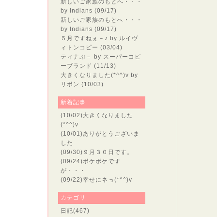
新しいご家族のもとへ・・・
by Indians (09/17)
綺麗に
新しいご家族のもとへ・・・
by Indians (09/17)
５月ですねぇ－♪
by ルイヴ
ィトンコピー (03/04)
ティナぷ－
by スーパーコピ
ーブランド (11/13)
大きくなりました(*^^)v
by
リボン (10/03)
新着記事
(10/02)
大きくなりました
(*^^)v
(10/01)
ありがとうございま
した
(09/30)
９月３０日です。
(09/24)
ボケボケです
が・・・
(09/22)
幸せにネっ(*^^)v
カテゴリ
日記
(467)