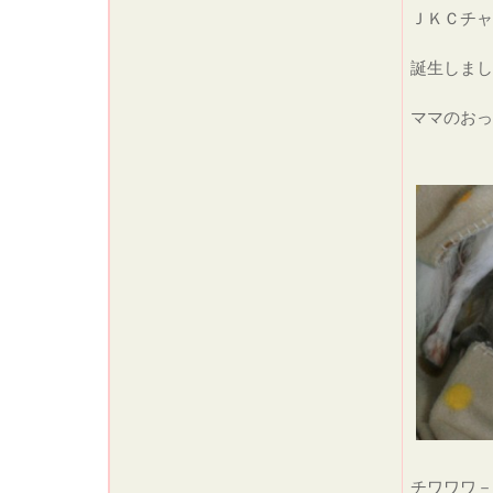
ＪＫＣチャ
誕生しま
ママのおっぱ
チワワワ－