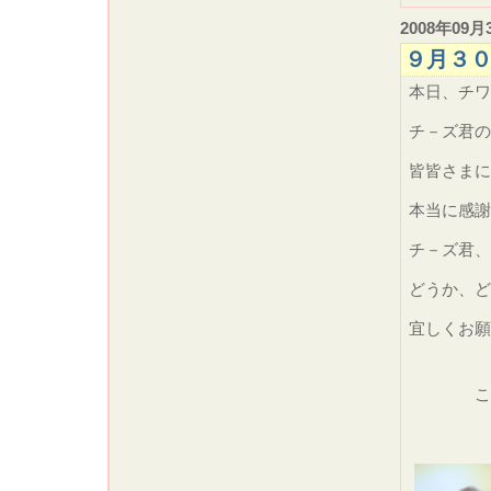
2008年09月
９月３
本日、チワ
チ－ズ君の
皆皆さまに
本当に感謝
チ－ズ君、
どうか、ど
宜しくお願
こちら