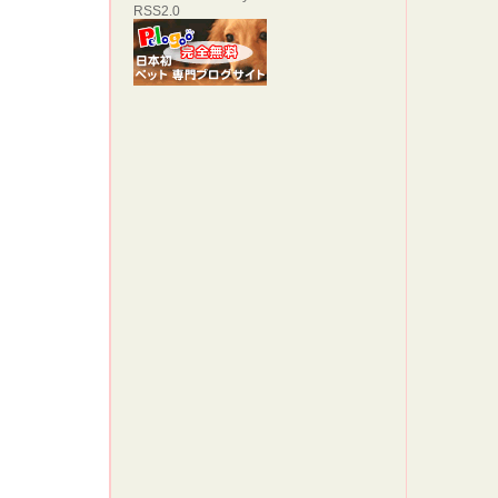
チワワワ
RSS2.0
本当
心よ