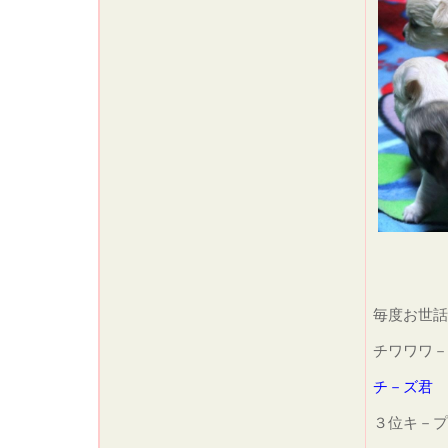
毎度お世
チワワワ－
チ－ズ君
３位キ－プ