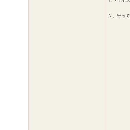
又、寄っ
た