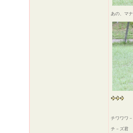
あの、マナ
チワワワ－
チ－ズ君