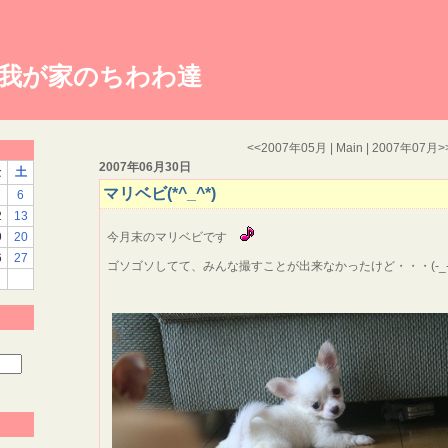
KID 我が家のちわわ達
<<
2007年05月
|
Main
|
2007年07月
>
2007年06月30日
金
土
マリベビ(*^_^*)
6
2
13
9
20
今月末のマリベビです
6
27
ゴソゴソしてて、みんな撮すことが出来なかったけど・・・(-_-;