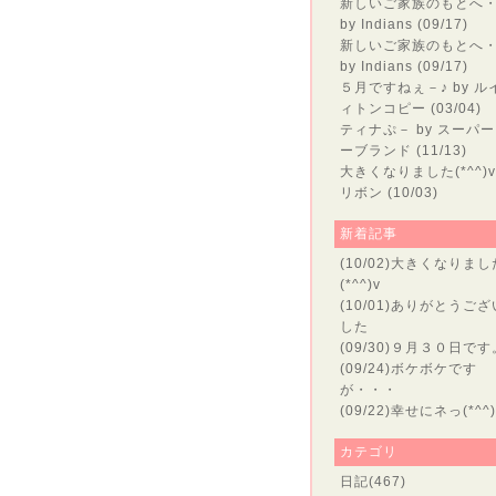
新しいご家族のもとへ
by Indians (09/17)
新しいご家族のもとへ
by Indians (09/17)
５月ですねぇ－♪
by ル
ィトンコピー (03/04)
ティナぷ－
by スーパ
ーブランド (11/13)
大きくなりました(*^^)v
リボン (10/03)
新着記事
(10/02)
大きくなりまし
(*^^)v
(10/01)
ありがとうござ
した
(09/30)
９月３０日です
(09/24)
ボケボケです
が・・・
(09/22)
幸せにネっ(*^^)
カテゴリ
日記
(467)