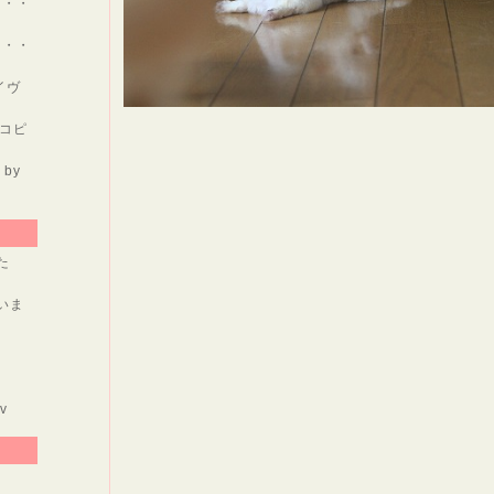
・・・
・・・
イヴ
ーコピ
by
た
いま
。
v