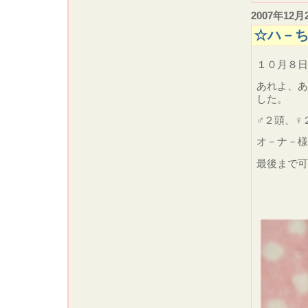
2007年12月
☆ハ－
１０月８
あれよ、あ
した。
♂２頭、♀
オ－ナ－様
最後まで