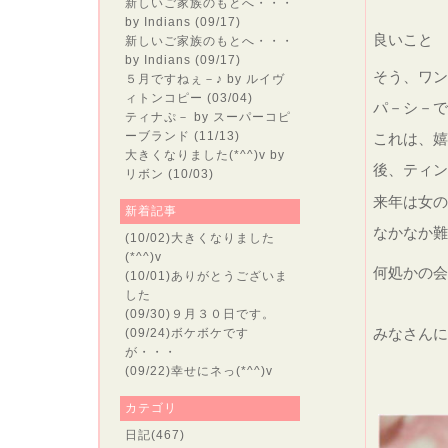
新しいご家族のもとへ・・・
by Indians (09/17)
良いこと
新しいご家族のもとへ・・・
by Indians (09/17)
そう、ワ
５月ですねぇ－♪
by ルイヴ
ィトンコピー (03/04)
パ－シ－で
ティナぷ－
by スーパーコピ
ーブランド (11/13)
これは、嬉
大きくなりました(*^^)v
by
後、ティン
リボン (10/03)
来年は女
新着記事
なかなか難
(10/02)
大きくなりました
(*^^)v
何処かの会
(10/01)
ありがとうございま
した
(09/30)
９月３０日です。
みなさんに
(09/24)
ボケボケです
が・・・
(09/22)
幸せにネっ(*^^)v
カテゴリ
日記
(467)