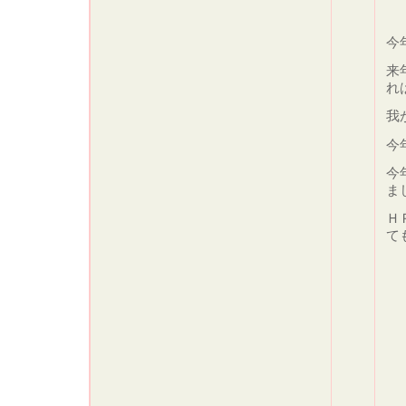
今
来
れ
我
今
今
ま
Ｈ
て