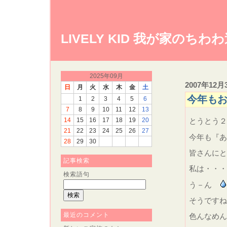
LIVELY KID 我が家のちわ
2025年09月
2007年12月
日
月
火
水
木
金
土
今年も
1
2
3
4
5
6
7
8
9
10
11
12
13
14
15
16
17
18
19
20
とうとう
21
22
23
24
25
26
27
今年も『
28
29
30
皆さんにと
記事検索
私は・・・
検索語句
う－ん
そうですね
最近のコメント
色んなめん