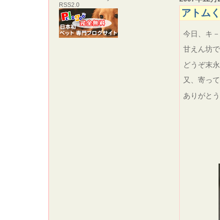
RSS2.0
アトム
今日、キ－
甘えん坊で
どうぞ末
又、寄って
ありがと