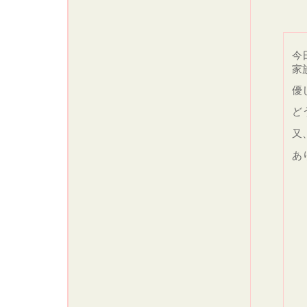
今
家
優
ど
又
あ